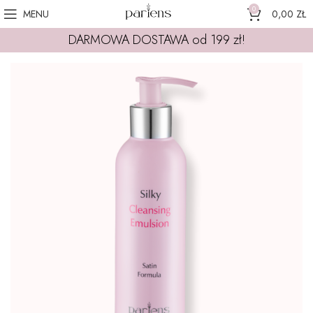
0
MENU
0,00
ZŁ
DARMOWA DOSTAWA od 199 zł!