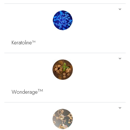
Keratoline™
TM
Wonderage