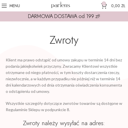
0
MENU
0,00
ZŁ
DARMOWA DOSTAWA od 199 zł!
Zwroty
Klient ma prawo odstąpić od umowy zakupu w terminie 14 dni bez
podania jakiejkolwiek przyczyny. Zwracamy Klientowi wszystkie
otrzymane od niego płatności, w tym koszty dostarczenia rzeczy,
niezwłocznie, a w każdym przypadku nie później niż w terminie 14
dni kalendarzowych od dnia otrzymania oświadczenia konsumenta
o odstąpieniu od umowy.
Wszystkie szczegóły dotyczące zwrotów towarów są dostępne w
Regulaminie Sklepu w podpunkcie 8.
Zwroty należy wysyłać na adres: